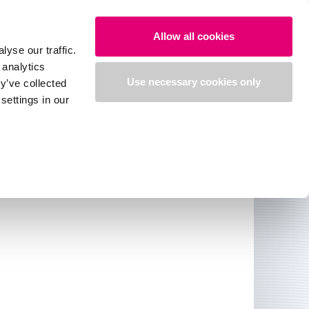
Allow all cookies
yse our traffic.
 analytics
グダウンロード
オンラインストア
Use necessary cookies only
y’ve collected
settings in our