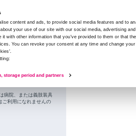
s
ise content and ads, to provide social media features and to anal
about your use of our site with our social media, advertising and
会社概要
75周年を迎えるmedi
お問い合わせ
カタロ
t with other information that you’ve provided to them or that the
vices. You can revoke your consent at any time and change your 
n
kies’.
ting:
業者用
規ご登録
n, storage period and partners
アは病院、または義肢装具
はご利用になれませんの