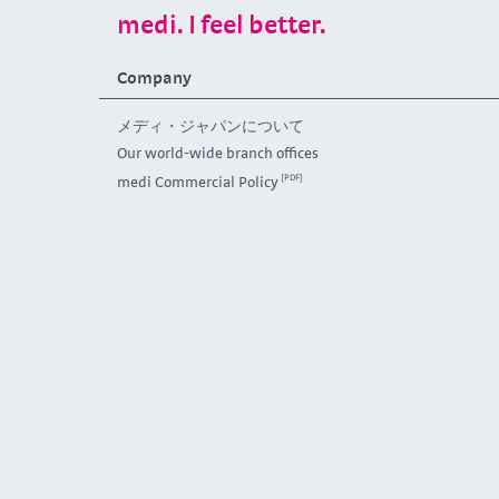
medi. I feel better.
Company
メディ・ジャパンについて
Our world-wide branch offices
medi Commercial Policy