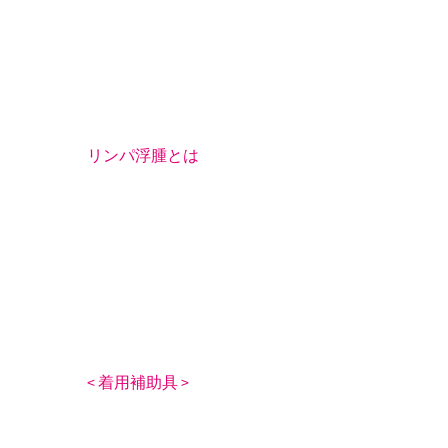
リンパ浮腫とは
< 着用補助具 >