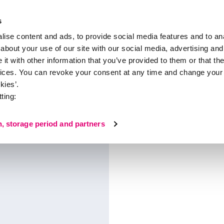
s
ise content and ads, to provide social media features and to anal
about your use of our site with our social media, advertising and
会社概要
75周年を迎えるmedi
お問い合わせ
カタロ
t with other information that you’ve provided to them or that the
vices. You can revoke your consent at any time and change your 
kies’.
ting:
n, storage period and partners
などの製品