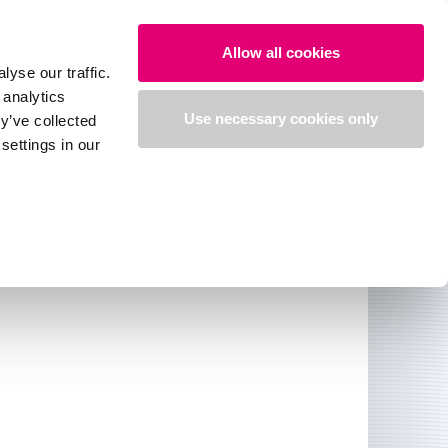
Allow all cookies
yse our traffic.
 analytics
グダウンロード
オンラインストア
Use necessary cookies only
y’ve collected
settings in our