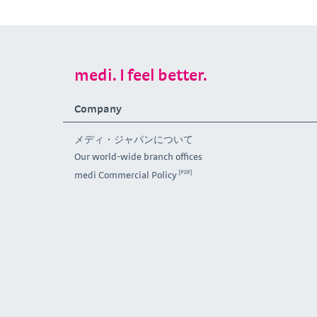
medi. I feel better.
Company
メディ・ジャパンについて
Our world-wide branch offices
medi Commercial Policy