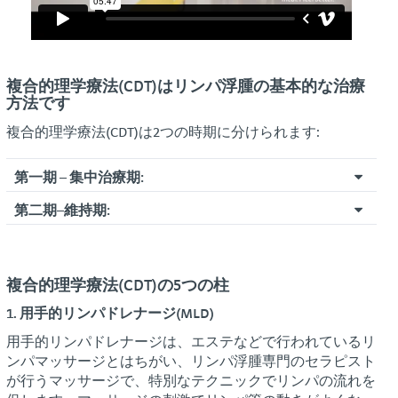
複合的理学療法(CDT)はリンパ浮腫の基本的な治療
方法です
複合的理学療法(CDT)は2つの時期に分けられます:
第一期 – 集中治療期:
第二期–維持期:
溜まっているリンパ液を排出して腕や脚を細くするため
に、弾性包帯による圧迫療法や用手的リンパドレナージ
維持期の目的は、むくみが取れて良くなった腕や脚の状
を行います。通常、この治療には数週間かかります。こ
態を保ちながら、皮膚などの状態をよりよくしていくこ
れ以上細くならないくらい腕や脚のむくみが取れたら、
複合的理学療法(CDT)の5つの柱
とです。維持期のケアは、基本的に一生続けていくこと
次の維持期に移ります。
になります。症状に応じて複合的理学療法の中の治療を
1. 用手的リンパドレナージ(MLD)
組み合わせて行います。
用手的リンパドレナージは、エステなどで行われているリ
ンパマッサージとはちがい、リンパ浮腫専門のセラピスト
弾性包帯による圧迫療法は、弾性ストッキングに変えて
が行うマッサージで、特別なテクニックでリンパの流れを
いきます。スキンケアや運動療法も大切です。