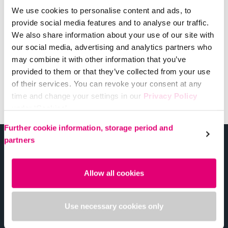
We use cookies to personalise content and ads, to
provide social media features and to analyse our traffic.
We also share information about your use of our site with
our social media, advertising and analytics partners who
may combine it with other information that you’ve
provided to them or that they’ve collected from your use
of their services. You can revoke your consent at any
Black（ブラック）
time and change your settings in our
Privacy Policy
under ‘Cookies’.
Please select your own setting:
Further cookie information, storage period and
partners
快適で美しく、そして過ごしやすい。
Allow all cookies
縦横の伸縮性が高く締め付け感が少なく、快適に腰回りに
フィットするデザイン。大腿部から鼠径部への圧勾配がな
だらかになるように設計されています。
Use necessary cookies only
メディの長年のトップセラーであるメディプラスやメディ