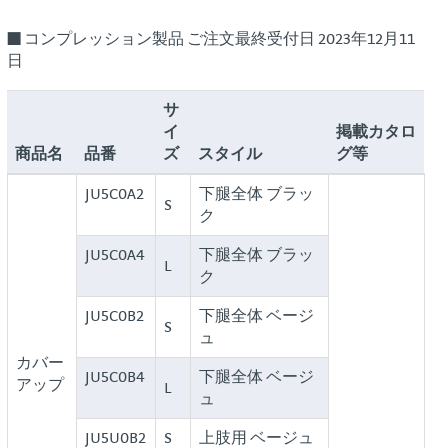
■ コンプレッション製品 ご注文最終受付日 2023年12月11
日
サ
イ
掲載カタロ
商品名
品番
ズ
スタイル
グ等
JU5C0A2
下腿全体 ブラッ
S
ク
JU5C0A4
下腿全体 ブラッ
L
ク
JU5C0B2
下腿全体 ベージ
S
ュ
カバー
JU5C0B4
下腿全体 ベージ
アップ
L
ュ
JU5U0B2
S
上肢用 ベージュ