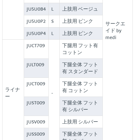
JU5U0B4
L
上肢用 ベージュ
JU5U0P2
S
上肢用 ピンク
サークエ
イド by
JU5U0P4
L
上肢用 ピンク
medi
JUCT709
下腿用 フット有
コットン
JULT009
下腿全体 フット
有 スタンダード
JUCT009
下腿全体 フット
ライナ
有 コットン
-
ー
JUST009
下腿全体 フット
有 シルバー
JUSV009
上肢用 シルバー
JUSS009
下腿全体 フット