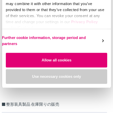
may combine it with other information that you’ve
メデイパテラ膝蓋腱サポ
全品
メディ整形装具製品
provided to them or that they’ve collected from your use
ーター
番
価格表
of their services. You can revoke your consent at any
time and change your settings in our
Privacy Policy
メディリストサポーター
under ‘Cookies’.
メデイロム
Please select your own setting:
Further cookie information, storage period and
メデイロム Kidz
partners
メデイロムクール
Allow all cookies
ランバメドディスク
ランバメドマタニティ
Use necessary cookies only
レバメドスタビル tri
■ 整形装具製品 在庫限りの販売