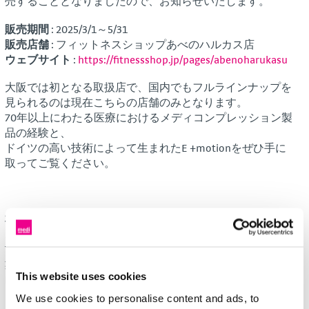
売することとなりましたので、お知らせいたします。
販売期間
: 2025/3/1～5/31
販売店舗
: フィットネスショップあべのハルカス店
ウェブサイト
:
https://fitnessshop.jp/pages/abenoharukasu
大阪では初となる取扱店で、国内でもフルラインナップを
見られるのは現在こちらの店舗のみとなります。
70年以上にわたる医療におけるメディコンプレッション製
品の経験と、
ドイツの高い技術によって生まれたE +motionをぜひ手に
取ってご覧ください。
本件に関するお問い合わせ先
メディ・ジャパン株式会社
TEL:0120-813-788 (受付時間 平日 9:00~16:00 土日・祝日休
業)
This website uses cookies
Email:
info@medi-japan.co.jp
We use cookies to personalise content and ads, to