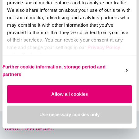
provide social media features and to analyse our traffic.
We also share information about your use of our site with
our social media, advertising and analytics partners who
may combine it with other information that you’ve
provided to them or that they’ve collected from your use
medi Japan ニュース
of their services. You can revoke your consent at any
time and change your settings in our
Privacy Policy
under ‘Cookies’.
Please select your own setting:
Further cookie information, storage period and
TikTok・LINEを悪用したなりすましにご注意く
partners
ださい
[2026/06/19] 【注意喚起】弊社の社員を装い、SNSのDM経
由で「謝礼を支払う」などと送信し、LINEなどへ誘導しよ
Allow all cookies
うとする行為が確認されております
Use necessary cookies only
medi. I feel better.